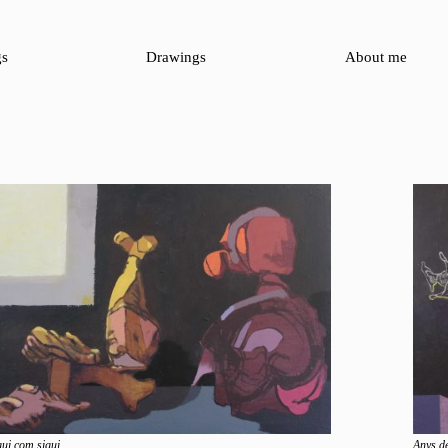
gs
Drawings
About me
gui com sigui
Anys d