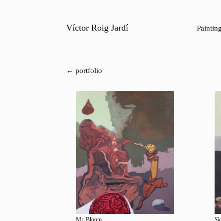
Víctor Roig Jardí
Paintin
← portfolio
Mr. Bloom
Si