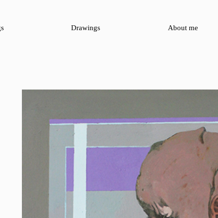
gs
Drawings
About me