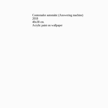
Contestador automàtic (Answering machine)
2018
46x38 cm.
Acrylic paint on wallpaper